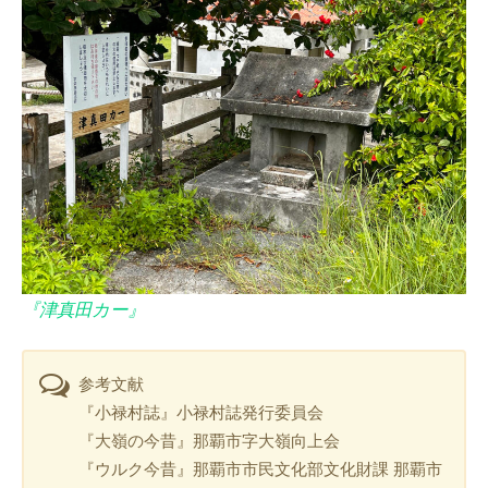
『津真田カー』
参考文献
『小禄村誌』小禄村誌発行委員会
『大嶺の今昔』那覇市字大嶺向上会
『ウルク今昔』那覇市市民文化部文化財課 那覇市