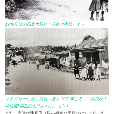
1948年頃の高良大通り『高良の字誌』より
マチグヮーに続く高良大通り 1951年ごろ（『高良小中
学校第6期生記念アルバム』より）
また、当時は津真田（現小禄南公民館そば）にあった