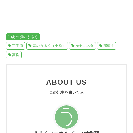
あの頃のうるく
宇栄原
昔のうるく（小禄）
歴史コネタ
那覇市
高良
ABOUT US