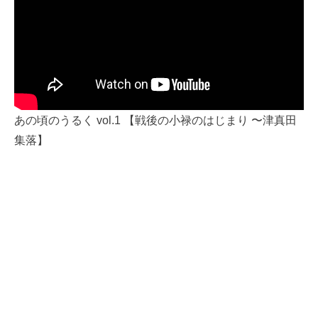
あの頃のうるく vol.1 【戦後の小禄のはじまり 〜津真田
集落】