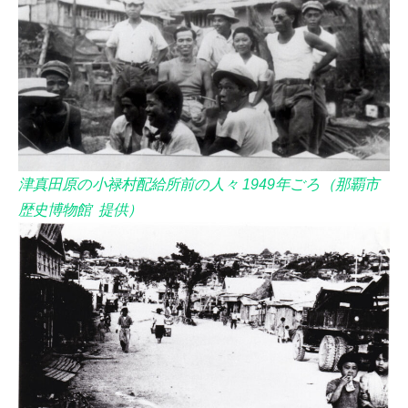
津真田原の小禄村配給所前の人々 1949年ごろ（那覇市
歴史博物館 提供）