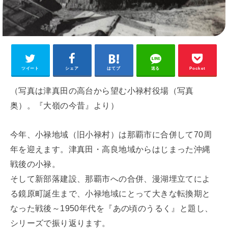
ツイート
シェア
はてブ
送る
Pocket
（写真は津真田の高台から望む小禄村役場（写真
奥）。『大嶺の今昔』より）
今年、小禄地域（旧小禄村）は那覇市に合併して70周
年を迎えます。津真田・高良地域からはじまった沖縄
戦後の小禄。
そして新部落建設、那覇市への合併、漫湖埋立てによ
る鏡原町誕生まで、小禄地域にとって大きな転換期と
なった戦後～1950年代を『あの頃のうるく』と題し、
シリーズで振り返ります。