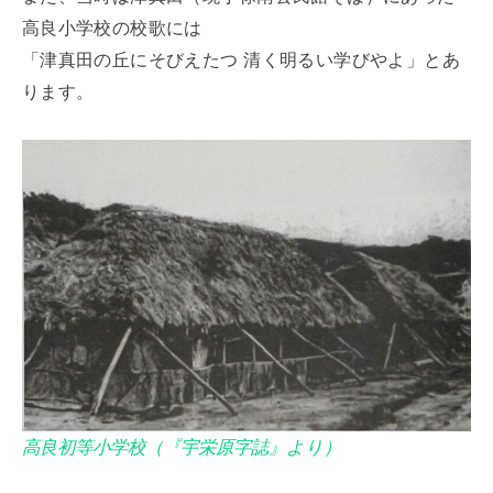
高良小学校の校歌には
「津真田の丘にそびえたつ 清く明るい学びやよ」とあ
ります。
高良初等小学校（『宇栄原字誌』より）