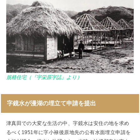
規格住宅（『宇栄原字誌』より）
字鏡水が漫湖の埋立て申請を提出
津真田での大変な生活の中、字鏡水は安住の地を求め
るべく1951年に字小禄後原地先の公有水面埋立申請を