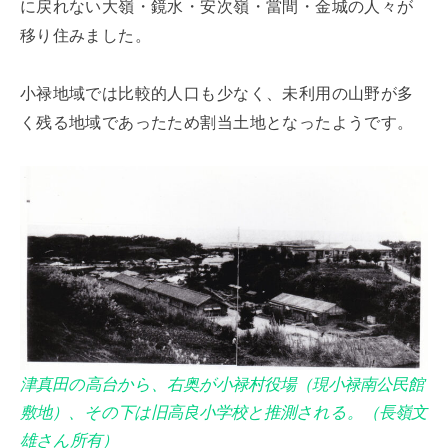
に戻れない大嶺・鏡水・安次嶺・當間・金城の人々が
移り住みました。
小禄地域では比較的人口も少なく、未利用の山野が多
く残る地域であったため割当土地となったようです。
津真田の高台から、右奥が小禄村役場（現小禄南公民館
敷地）、その下は旧高良小学校と推測される。（長嶺文
雄さん所有）