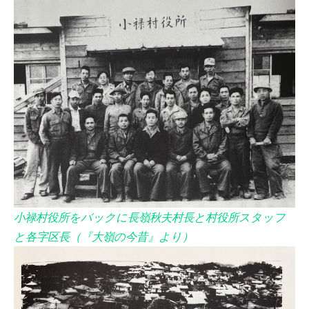
小禄村役所をバックに長嶺秋夫村長と村役所スタッフ
と各字区長（『大嶺の今昔』より）