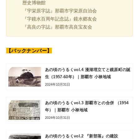
歴史博物館
『宇栄原字誌』那覇市宇栄原自治会
『字鏡水百周年記念誌』鏡水郷友会
『高良の字誌』那覇市高良宝友会
【バックナンバー】
あの頃のうるくvol.4 漫湖埋立てと鏡原町の誕
生（1957-60年）｜那覇市 小禄地域
2024年10月31日
あの頃のうるくvol.3 那覇市との合併 （1954
年）｜那覇市 小禄地域
2024年10月31日
あの頃のうるくvol.2 『新部落』の建設