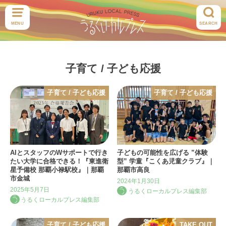
MENU
SEARCH
子育て / 子ども応援
子育て / 子ども応援
子育て / 子ども応援
AIとスタッフのWサポートで行き
子どもの可能性を広げる ”体験
たい大学に合格できる！『東進衛
型” 学童『こくあ児童クラブ』｜
星予備校 那覇小禄駅校』｜那覇
那覇市高良
市金城
2024年1月30日
2025年5月7日
うるくローカルプレス編集部
うるくローカルプレス編集部
子育て / 子ども応援
TAKE OUT