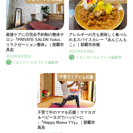
産後ケアに◎完全予約制の整体サ
アレルギーの方も美味しく食べら
ロン『PRIVATE SALON Yukui.
れるスパイスカレー『あんじんも
リラクゼーション整体』｜那覇市
こ』｜那覇市赤嶺
具志
2021年9月30日
2022年8月24日
うるくローカルプレス編集部
うるくローカルプレス編集部
子育て / 子ども応援
子育て中のママを応援！ママヨガ
＆ベビーヨガでハッピーに
♪『Happy Mama YYy』｜那覇市
高良