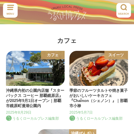
MENU
SEARCH
カフェ
カフェ
スイーツ
沖縄県内初の公園内店舗『スター
季節のフルーツタルトや焼き菓子
バックス コーヒー 那覇鏡原店』
がおいしいケーキカフェ
が2025年9月1日オープン｜那覇
『ChaÎnon（シェノン）』｜那覇
市鏡原町漫湖公園内
市小禄
2025年8月29日
2025年5月7日
うるくローカルプレス編集部
うるくローカルプレス編集部
沖縄ぜんざい