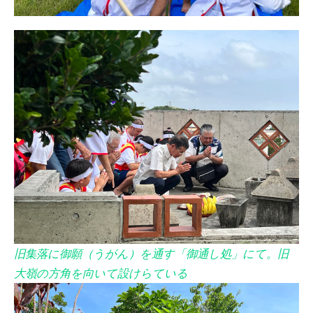
旧集落に御願（うがん）を通す「御通し処」にて。旧
大嶺の方角を向いて設けらている