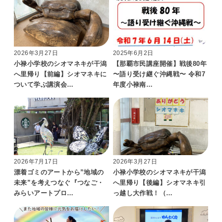
2026年3月27日
2025年6月2日
小禄小学校のシオマネキが干潟
【那覇市民講座開催】戦後80年
へ里帰り【前編】シオマネキに
〜語り受け継ぐ沖縄戦〜 令和7
ついて学ぶ講演会…
年度小禄南…
2026年7月17日
2026年3月27日
漂着ゴミのアートから”地域の
小禄小学校のシオマネキが干潟
未来”を考えつなぐ『つなご・
へ里帰り【後編】シオマネキ引
みらいアートプロ…
っ越し大作戦！（…