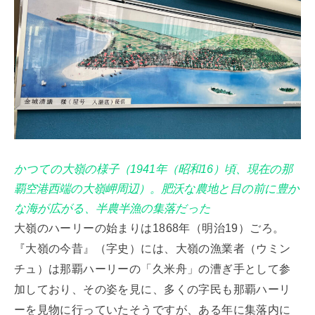
かつての大嶺の様子（1941年（昭和16）頃、現在の那
覇空港西端の大嶺岬周辺）。肥沃な農地と目の前に豊か
な海が広がる、半農半漁の集落だった
大嶺のハーリーの始まりは1868年（明治19）ごろ。
『大嶺の今昔』（字史）には、大嶺の漁業者（ウミン
チュ）は那覇ハーリーの「久米舟」の漕ぎ手として参
加しており、その姿を見に、多くの字民も那覇ハーリ
ーを見物に行っていたそうですが、ある年に集落内に