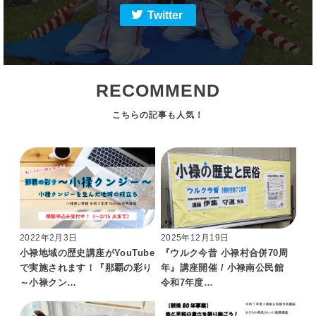
Twitter
RECOMMEND
2022年2月3日
2025年12月19日
小禄地域の歴史講座がYouTube
『ウルク今昔 小禄村合併70周
で実施されます！『那覇の彩り
年』講座開催 / 小禄南公民館
～小禄クン…
令和7年度…