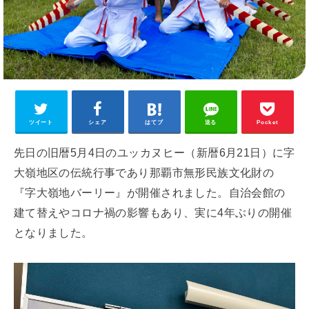
ツイート
シェア
はてブ
送る
Pocket
先日の旧暦5月4日のユッカヌヒー（新暦6月21日）に字
大嶺地区の伝統行事であり那覇市無形民族文化財の
『字大嶺地バーリー』が開催されました。自治会館の
建て替えやコロナ禍の影響もあり、実に4年ぶりの開催
となりました。