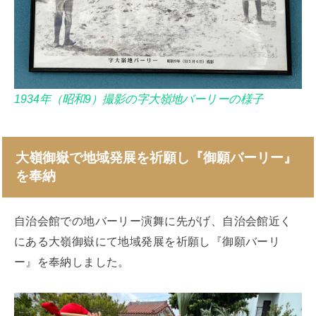
1934年（昭和9）撮影の字大嶺地バーリーの様子
大嶺御嶽で地域発展を祈願し『御願バーリー』
を奉納
自治会館での地バーリー演舞に先がげ、自治会館近く
にある大嶺御嶽にて地域発展を祈願し『御願バーリ
ー』を奉納しました。