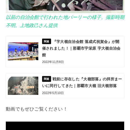
以前の自治会館で行われた地バーリーの様子。撮影時期
不明。上地政己さん提供
『字大嶺自治会館 落成式祝賀会』が開
催されました！｜那覇市宇栄原 字大嶺自治会
館
2022年11月8日
戦前に存在した『大嶺部落』の拝所まー
いに同行してきた｜那覇市大嶺 旧大嶺部落
2022年5月10日
動画でもぜひご覧ください！