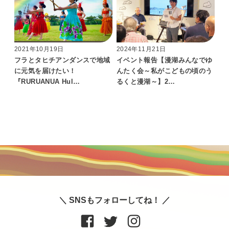
2021年10月19日
2024年11月21日
フラとタヒチアンダンスで地域
イベント報告【漫湖みんなでゆ
に元気を届けたい！
んたく会～私がこどもの頃のう
『RURUANUA Hul…
るくと漫湖～】2…
＼ SNSもフォローしてね！ ／