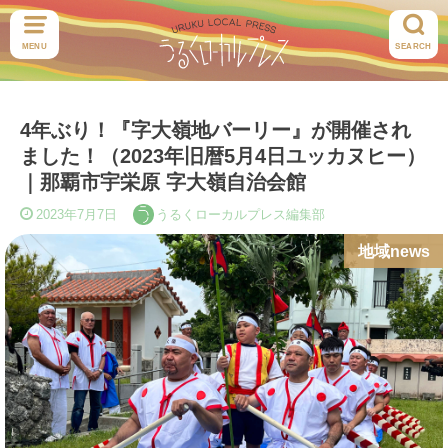
MENU
SEARCH
4年ぶり！『字大嶺地バーリー』が開催され
ました！（2023年旧暦5月4日ユッカヌヒー）
｜那覇市宇栄原 字大嶺自治会館
2023年7月7日
うるくローカルプレス編集部
地域news