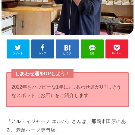
ツイート
シェア
はてブ
送る
Pocket
しあわせ運をUPしよう！
2022年をハッピーな1年に♪しあわせ運がUPしそう
なスポット（お店）をご紹介します！
『アルティジャーノ エルバ』さんは、那覇市田原にあ
る、老舗ハーブ専門店。