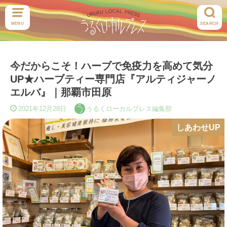
MENU
SEARCH
今だからこそ！ハーブで免疫力を高めて気分
UP★ハーブティー専門店『アルティジャーノ
エルバ』｜那覇市田原
2021年12月28日
うるくローカルプレス編集部
しあわせUP