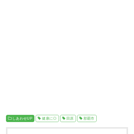
しあわせUP
健康に◎
田原
那覇市