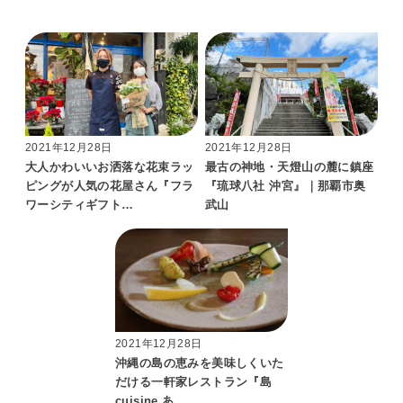
2021年12月28日
2021年12月28日
大人かわいいお洒落な花束ラッ
最古の神地・天燈山の麓に鎮座
ピングが人気の花屋さん『フラ
『琉球八社 沖宮』｜那覇市奥
ワーシティギフト…
武山
2021年12月28日
沖縄の島の恵みを美味しくいた
だける一軒家レストラン『島
cuisine あ…